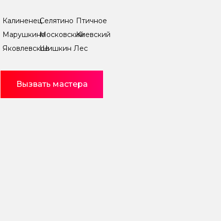
Калиненец
Селятино
Птичное
Марушкино
Московский
Киевский
Яковлевское
Шишкин Лес
Вызвать мастера