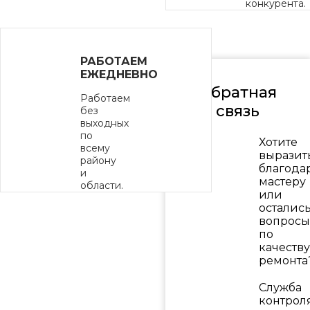
конкурента.
РАБОТАЕМ
ЕЖЕДНЕВНО
Обратная
Работаем
связь
без
выходных
по
Хотите
всему
выразит
району
благода
и
мастеру
области.
или
осталис
вопросы
по
качеству
ремонта
Служба
контрол