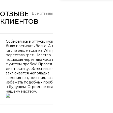
ОТЗЫВЫ
Все отзывы
КЛИЕНТОВ
Собирались в отпуск, нужно
было постирать белье. А тут,
как на зло, машинка Whirlpool
перестала греть. Мастер
подъехал через два часа и это
с учетом пробок! Провел
диагностику, объяснил, в чем
заключается неполадка,
заменил тэн, пояснил, как
избежать подобных проблем
в будущем. Огромное спасибо
нашему мастеру.