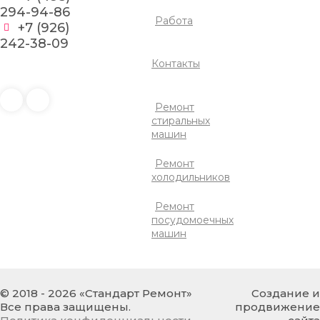
294-94-86
Работа
+7 (926)
242-38-09
СВЕТЛАНА
Контакты
Даже не думала, что мой
старенький холодильник
Ремонт
«Бирюса» можно
стиральных
реанимировать так быстро и
машин
качественно: работает как
новенький. Мастер приехал
Ремонт
вовремя, заменил реле и
холодильников
конденсатор. По стоимости
работа обошлась более чем
адекватно. Очень выручили
Ремонт
меня, так как покупка нового
посудомоечных
не входила в мои планы.
машин
© 2018 - 2026 «Стандарт Ремонт»
Создание и
МАРИНА
Все права защищены.
продвижение